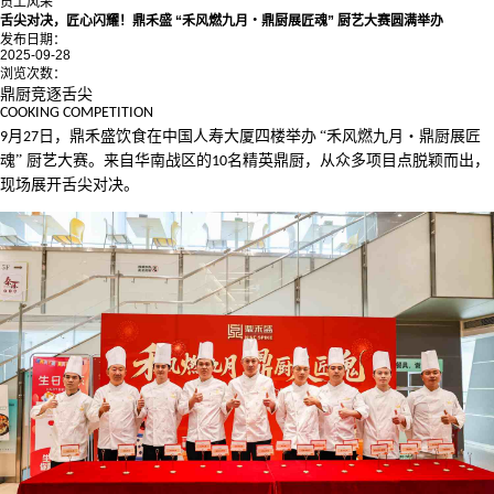
员工风采
舌尖对决，匠心闪耀！鼎禾盛 “禾风燃九月・鼎厨展匠魂” 厨艺大赛圆满举办
发布日期：
2025-09-28
浏览次数：
鼎厨竞逐舌尖
COOKING COMPETITION
月
日，鼎禾盛饮食在中国人寿大厦四楼举办
“禾风燃九月・鼎厨展匠
9
27
魂” 厨艺大赛。来自华南战区的
名精英鼎厨，从众多项目点脱颖而出，
10
现场展开舌尖对决。