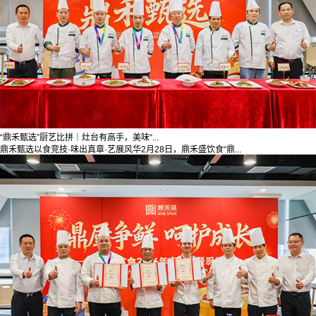
“鼎禾甄选”厨艺比拼｜灶台有高手，美味“...
鼎禾甄选以食竞技·味出真章·艺展风华2月28日，鼎禾盛饮食“鼎...