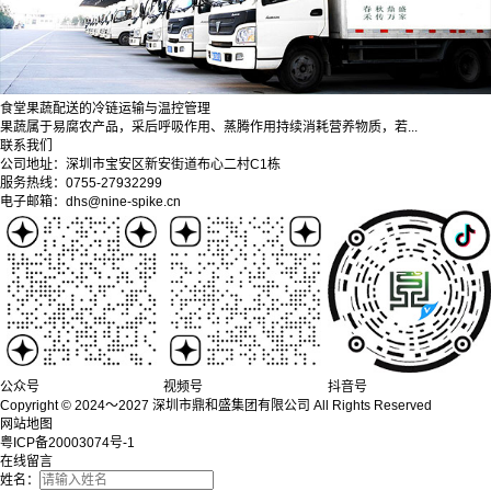
食堂果蔬配送的冷链运输与温控管理
果蔬属于易腐农产品，采后呼吸作用、蒸腾作用持续消耗营养物质，若...
联系我们
公司地址：深圳市宝安区新安街道布心二村C1栋
服务热线：0755-27932299
电子邮箱：dhs@nine-spike.cn
公众号
视频号
抖音号
Copyright © 2024～2027 深圳市鼎和盛集团有限公司 All Rights Reserved
网站地图
粤ICP备20003074号-1
在线留言
姓名：