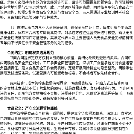
疵。承包方必须持有有效的食品经营许可证，且许可范围覆盖团餐供应，许可证载明
的经营地址需与实际运营场地一致，严禁跨区域使用资质。同时核查承包方食品安全
管理架构，按规定配备食品安全总监与食品安全员，两人需通过专业培训并考核合
格，具备相应的风险识别与管控能力。
工厂需核实承包方从业人员健康证明，确保全员持证上岗，每年组织至少两次
健康体检，体检不合格者立即调离岗位。对承包方过往运营资质进行核查，确认无食
品安全违法被吊销许可证记录，其法定代表人及主要管理人员无食品安全犯罪前科或
五年内不得担任食品安全管理职务的处罚记录。
合同约定：明确权责边界规范
书面合同是界定双方权利义务的核心依据，需细化条款规避履约风险。合同中
应明确食品安全责任划分，工厂承担全面管理责任，深圳工厂食堂承包方对食堂运营
负直接责任，建立食品安全工作会商机制，定期开展风险排查与隐患整改。明确承包
期限及试运营条款，试运营期内可设置考核标准，不合格者可依法终止合作。
费用结算与成本管控条款需清晰界定，明确餐费标准、补贴方式及结算周期，
约定食材成本占比不低于营业额的60%，杜绝虚报成本、套取补贴等行为。同步列明
违约责任，对承包方食材抽检不合格、违规转包分包、未落实消毒流程等情形，明确
处罚标准与合同终止条件，确保权责对等可追溯。
食品安全：严守全流程管控底线
食材管控是食品安全的第一道防线，需建立全链条溯源体系。深圳工厂食堂承
包方需从具备资质的供应商采购食材，留存供应商资质文件与检验合格证明，建立采
购台账，详细记录食材名称、数量、生产日期及供应商信息，台账保存期限不少于2
年。食材储存实行分类分区管理，生熟分开存放，冷藏冷冻设备温度分别控制在0-