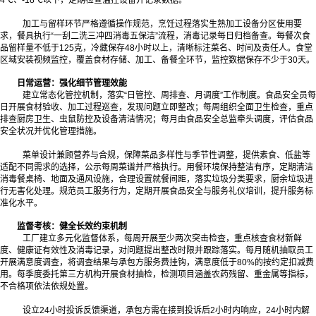
4℃、-18℃以下，定期检查温控设备并记录数据。
加工与留样环节严格遵循操作规范，烹饪过程落实生熟加工设备分区使用要
求，餐具执行“一刮二洗三冲四消毒五保洁”流程，消毒记录每日归档备查。每餐次食
品留样量不低于125克，冷藏保存48小时以上，清晰标注菜名、时间及责任人。食堂
区域安装视频监控，覆盖食材存储、加工、备餐全环节，监控数据保存不少于30天。
日常运营：强化细节管理效能
建立常态化管控机制，落实“日管控、周排查、月调度”工作制度。食品安全员每
日开展食材验收、加工过程巡查，发现问题立即整改；每周组织全面卫生检查，重点
排查厨房卫生、虫鼠防控及设备清洁情况；每月由食品安全总监牵头调度，评估食品
安全状况并优化管理措施。
菜单设计兼顾营养与合规，保障菜品多样性与季节性调整，提供素食、低盐等
适配不同需求的选择，公示每周菜谱并严格执行。用餐环境保持整洁有序，定期清洁
消毒餐桌椅、地面及通风设施，合理设置就餐间距，落实垃圾分类要求，厨余垃圾进
行无害化处理。规范员工服务行为，定期开展食品安全与服务礼仪培训，提升服务标
准化水平。
监督考核：健全长效约束机制
工厂建立多元化监督体系，每周开展至少两次突击检查，重点核查食材新鲜
度、健康证有效性及消毒记录，对问题提出整改时限并跟踪落实。每月随机抽取员工
开展满意度调查，将调查结果与承包方服务费挂钩，满意度低于80%的按约定扣减费
用。每季度委托第三方机构开展食材抽检，检测项目涵盖农药残留、重金属等指标，
不合格项依法依规处置。
设立24小时投诉反馈渠道，承包方需在接到投诉后2小时内响应，24小时内解