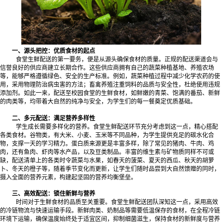
一、源头把控：优质食材的起点
食堂生鲜配送的第一要务，便是从源头确保食材的质量。正规的配送渠道会与
信誉良好的供应商建立长期合作。这些供应商拥有自己的蔬菜种植基地、养殖农场
等，能够严格遵循绿色、安全的生产标准。例如，蔬菜种植过程中减少化学农药的使
用，采用物理防治病虫害的方法；畜禽养殖注重饲料的品质与安全性，杜绝使用违规
添加剂。如此一来，配送至校园食堂的生鲜食材，如鲜嫩的青菜、饱满的番茄、新鲜
的肉类等，均带着大自然的纯净与安全，为学生们的每一餐奠定优质基础。
二、多元配送：满足营养多样性
学生成长需要多样化的营养。食堂生鲜配送环节充分考虑到这一点，精心搭配
各类食材。谷物类，有大米、小麦、玉米等不同品种，为学生提供充足的碳水化合
物，支撑一天的学习精力。蛋白质来源更是丰富多样，除了常见的猪肉、牛肉、鸡
肉，还有鱼肉、虾肉等水产品，以及豆类制品。丰富的维生素与矿物质同样不可或
缺，配送清单上的各类时令蔬菜与水果，如春天的菠菜、夏天的西瓜、秋天的胡萝
卜、冬天的橙子等，随着季节变化而更新，让学生们随时品尝到大自然馈赠的同时，
摄入全面的营养元素，构建起坚固的营养均衡堡垒。
三、高效配送：锁住新鲜与营养
时间对于生鲜食材的品质至关重要。食堂生鲜配送团队深知这一点，采用高效
的冷链物流与快速运输手段。新鲜肉类、奶制品等需要低温保存的食材，在全程冷链
环境下运输，确保温度始终处于适宜区间，抑制细菌滋生，保持食材的新鲜度与营养