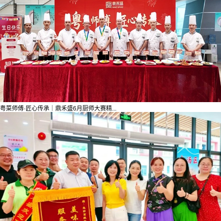
粤菜师傅·匠心传承｜鼎禾盛6月厨师大赛精...