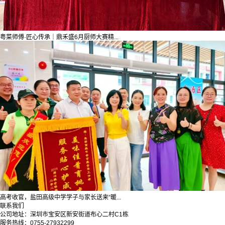
粤菜师傅·匠心传承｜鼎禾盛6月厨师大赛精...
高考收官，盐田高级中学学子与家长送来“暖...
联系我们
公司地址：深圳市宝安区新安街道布心二村C1栋
服务热线：0755-27932299