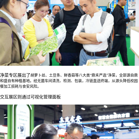
净菜专区展出了
胡萝卜丝、土豆条、鲜香菇等八大类
“鼎禾严选”净菜，
全部源自鼎
和盛自有种植基地。
经无菌车间清洗、检测、包装，
冷链直送终端，
从源头降低校园
餐加工损耗与食安风险。
交互展区则通过可视化管理面板