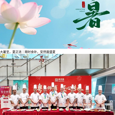
大暑至，夏正浓｜顺时食补，安然度盛夏