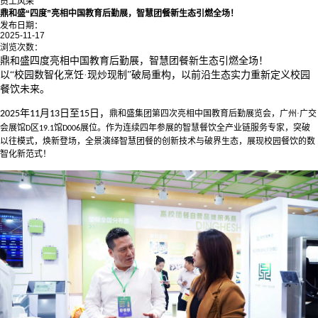
员工风采
鼎和盛“四度”亮相中国教育后勤展，智慧团餐新生态引燃全场！
发布日期：
2025-11-17
浏览次数：
鼎和盛四度亮相中国教育后勤展，智慧团餐新生态引燃全场！
以
“校园数智化烹饪·现炒现制”破局重构，以前沿生态实力重新定义校园
餐饮未来。
年
月
日至
2025
11
13
15日，
鼎和盛集团第四次亮相中国教育后勤展览会，
广州·广交
会展馆
区
馆
展位。
作为连续四年参展的智慧餐饮全产业链服务专家，
突破
D
19.1
D006
以往模式，焕新登场，
全景演绎智慧团餐的创新技术与破界生态，
展现校园餐饮的数
智化新范式！