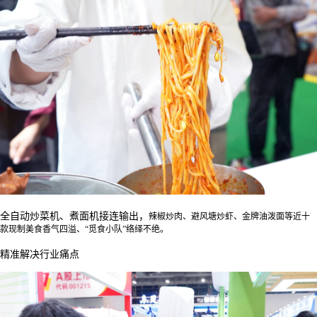
全自动炒菜机、煮面机接连输出，
辣椒炒肉、避风塘炒虾、金牌油泼面等近十
款现制美食
香气四溢、
“觅食小队”络绎不绝。
精准解决行业痛点