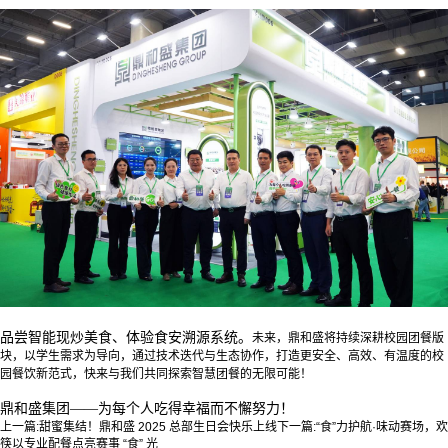
品尝智能现炒美食、体验食安溯源系统。
未来，鼎和盛将持续深耕校园团餐版
块，
以学生需求为导向，
通过技术迭代与生态协作，
打造更安全、高效、有温度的校
园餐饮新范式，
快来与我们共同探索智慧团餐的无限可能！
鼎和盛集团
——为每个人吃得幸福而不懈努力！
上一篇:
甜蜜集结！鼎和盛 2025 总部生日会快乐上线
下一篇:
“食”力护航·味动赛场，欢
筷以专业配餐点亮赛事 “食” 光