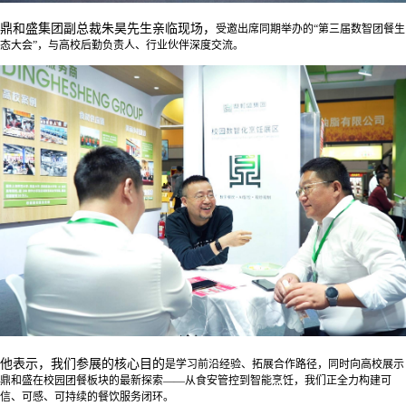
鼎和盛集团副总裁朱昊先生亲临现场，
受邀出席同期举办的
“第三届数智团餐生
态大会”，
与高校后勤负责人、行业伙伴深度交流。
他表示，我们参展的核心目的
是学习前沿经验、拓展合作路径，
同时向高校展示
鼎和盛在校园团餐板块的最新探索
——从食安管控到智能烹饪，
我们正全力构建可
信、可感、可持续的餐饮服务闭环。