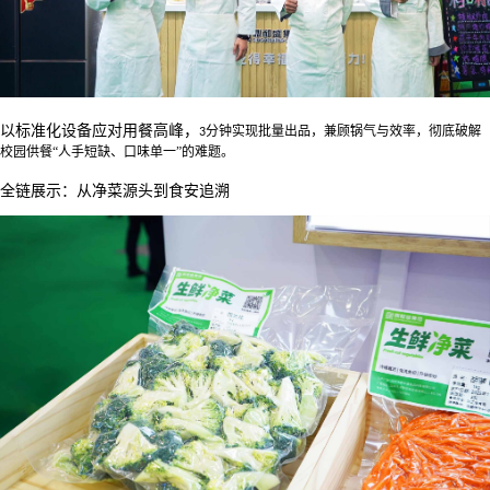
以标准化设备应对用餐高峰，
分钟实现批量出品，
兼顾锅气与效率，
彻底破解
3
校园供餐
“人手短缺、口味单一”的难题。
全链展示：从净菜源头到食安追溯