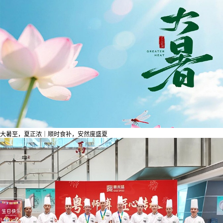
大暑至，夏正浓｜顺时食补，安然度盛夏