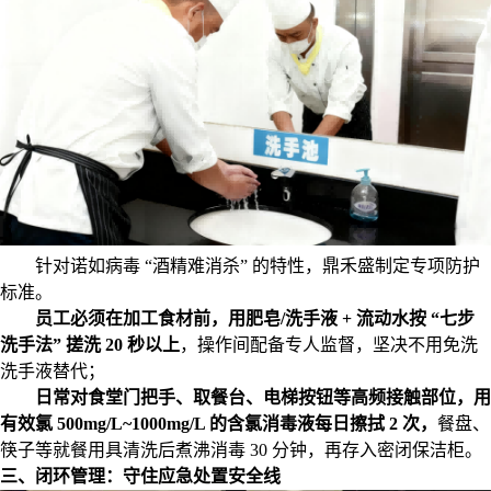
针对诺如病毒
“酒精难消杀” 的特性，鼎禾盛制定专项防护
标准。
员工必须在加工食材前，用肥皂
/洗手液 + 流动水按 “七步
洗手法” 搓洗 20 秒以上
，操作间配备专人监督，坚决不用免洗
洗手液替代；
日常对食堂门把手、取餐台、电梯按钮等高频接触部位，用
有效氯
500mg/L~1000mg/L 的含氯消毒液每日擦拭 2 次，
餐盘、
筷子等就餐用具清洗后煮沸消毒
30 分钟，再存入密闭保洁柜。
三、闭环管理：守住应急处置安全线