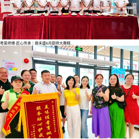
粤菜师傅·匠心传承｜鼎禾盛6月厨师大赛精...