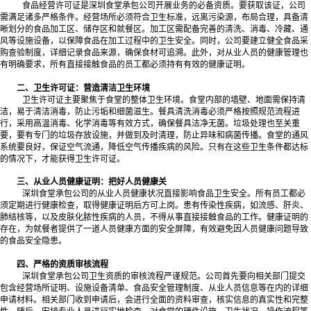
食品经营许可证是深圳食堂承包公司开展业务的必备资质。要获取该证，公司
需满足诸多严格条件。经营场所必须符合卫生标准，远离污染源，布局合理，具备清
晰划分的食品加工区、储存区和就餐区。加工区需配备完善的清洗、消毒、冷藏、通
风等设施设备，以保障食品在加工过程中的卫生安全。同时，公司要建立健全食品采
购查验制度，详细记录食品来源，确保食材可追溯。此外，对从业人员的健康管理也
有明确要求，所有直接接触食品的员工都必须持有有效的健康证明。
二、卫生许可证：营造清洁卫生环境
卫生许可证主要聚焦于食堂的整体卫生环境。食堂内部的墙壁、地面需保持清
洁，易于清洁消毒，防止污垢和细菌滋生。餐具清洗消毒必须严格按照规范流程进
行，采用高温消毒、化学消毒等有效方式，确保餐具洁净无菌。垃圾处理也至关重
要，要有专门的垃圾存放设施，并做到及时清理，防止异味和病菌传播。食堂的通风
系统要良好，保证空气流通，降低空气传播疾病的风险。只有在这些卫生条件都达标
的情况下，才能获得卫生许可证。
三、从业人员健康证明：把好人员健康关
深圳食堂承包公司的从业人员健康状况直接影响食品卫生安全。所有员工都必
须定期进行健康检查，取得健康证明后方可上岗。患有传染性疾病，如流感、肝炎、
肺结核等，以及皮肤化脓性疾病的人员，不得从事直接接触食品的工作。健康证明的
存在，为就餐者提供了一道人员健康方面的安全屏障，有效避免因人员健康问题导致
的食品安全隐患。
四、严格的资质审核流程
深圳食堂承包公司卫生资质的审核流程严谨规范。公司首先要向相关部门提交
包含经营场所证明、设施设备清单、食品安全管理制度、从业人员信息等在内的详细
申请材料。相关部门收到申请后，会进行全面的资料审查，核实信息的真实性和完整