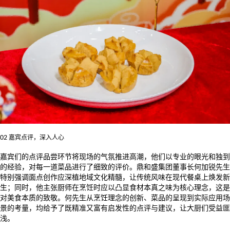
02
嘉宾点评，深入人心
嘉宾们的点评品尝环节将现场的气氛推进高潮，他们以专业的眼光和独到
的经验，对每一道菜品进行了细致的评价。鼎和盛集团董事长何加锐先生
特别强调面点创作应深植地域文化精髓，让传统风味在现代餐桌上焕发新
生；同时，他主张厨师在烹饪时应以凸显食材本真之味为核心理念，这是
对美食本质的致敬。何先生从烹饪理念的创新、菜品的呈现到实际应用场
景的考量，均给予了既精准又富有启发性的点评与建议，让大厨们受益匪
浅。