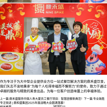
作为专注于为大中型企业提供全方位一站式餐饮解决方案的鼎禾盛饮食，
我们矢志不渝地秉承
“为每个人吃得幸福而不懈努力”的使命，致力于通过
卓越的服务与精致的美食出品，为每一位客户创造味蕾上的幸福体验。
上一篇:
鼎禾盛服务中国人寿大厦员工餐厅项目：智慧团餐新典范！
下一篇:
专业致胜
专注锐进 | 鼎和盛集团2025年度战略大会圆满落幕！
MORE>>
相关推荐