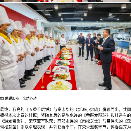
03
荣耀加持，烹然心动
最终，石亮的《五香千层饼》与秦忠华的《新派小炒肉》脱颖而出，共同
摘得本次比赛的桂冠；紧随其后的是陈水连的《香酥龙酥球》和杜造有的
《游龙带鱼》，荣获亚军殊荣；而邓永连的《肉松芝士》与吕伟忠的《鸳
鸯松茸菌》则以卓越表现，并列获得季军。在荣誉颁奖环节，评委嘉宾为