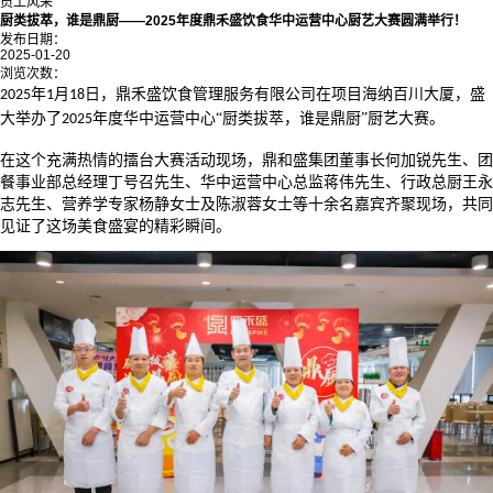
员工风采
厨类拔萃，谁是鼎厨——2025年度鼎禾盛饮食华中运营中心厨艺大赛圆满举行！
发布日期：
2025-01-20
浏览次数：
年
月
日，鼎禾盛饮食管理服务有限公司在项目海纳百川大厦，盛
2025
1
18
大举办了
年度华中运营中心“厨类拔萃，谁是鼎厨”厨艺大赛。
2025
在这个充满热情的擂台大赛活动现场，鼎和盛集团董事长何加锐先生、团
餐事业部总经理丁号召先生、华中运营中心总监蒋伟先生、行政总厨王永
志先生、营养学专家杨静女士及陈淑蓉女士等十余名嘉宾齐聚现场，共同
见证了这场美食盛宴的精彩瞬间。