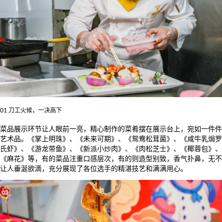
01
刀工火候，一决高下
菜品展示环节让人眼前一亮，精心制作的菜肴摆在展示台上，宛如一件件
艺术品。《掌上明珠》、《未来可期》、《鸳鸯松茸菌》、《咸牛乳焗罗
氏虾》、《游龙带鱼》、《新派小炒肉》、《肉松芝士》、《椰蓉包》、
《麻花》等，有的菜品注重口感层次，有的则造型别致，香气扑鼻，无不
让人垂涎欲滴，充分展现了各位选手的精湛技艺和满满用心。