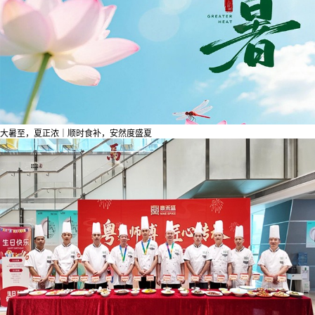
大暑至，夏正浓｜顺时食补，安然度盛夏