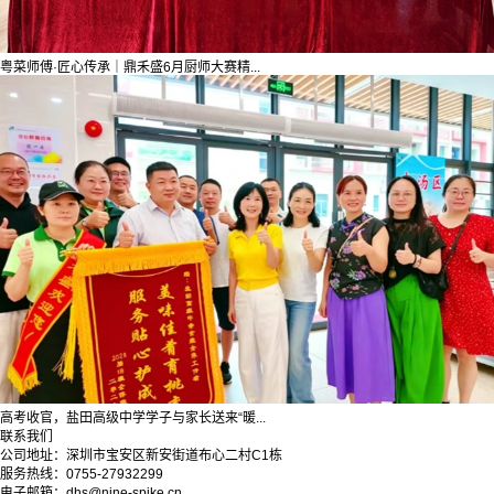
粤菜师傅·匠心传承｜鼎禾盛6月厨师大赛精...
高考收官，盐田高级中学学子与家长送来“暖...
联系我们
公司地址：深圳市宝安区新安街道布心二村C1栋
服务热线：0755-27932299
电子邮箱：dhs@nine-spike.cn