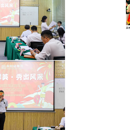
业培训学院院长何加宝先生在开幕致辞中强调，餐饮人的使命，是将烟
价值观的深度共鸣。