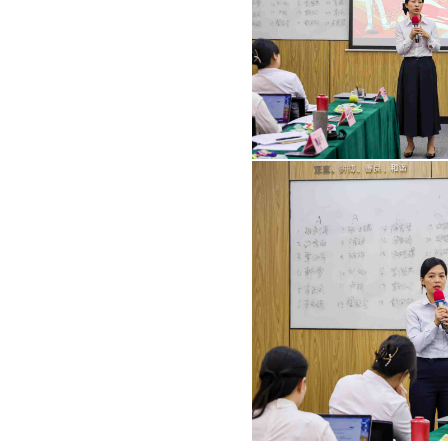
选手们紧扣主
营运客服李纯
供应链主管卢