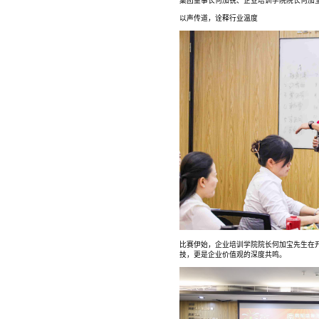
集团优势
专注于餐饮全产
公司新闻
行业资讯
员工风采
鼎聚群英 秀出风
发布日期：
2025-06-09
浏览次数：
年
月
日，
2025
6
7
采购中心、营
集团董事长何
以声传道，诠