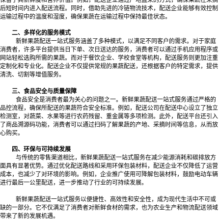
后短时间内进入配送流程。同时，借助先进的冷链物流技术，配送企业能够有效控制
运输过程中的温度和湿度，确保果蔬在运输过程中保持最佳状态。
二、多样化的服务模式
新鲜果蔬配送一站式服务涵盖了多种模式，以满足不同客户的需求。对于家庭
消费者，许多平台提供当日下单、次日送达的服务，消费者可以通过手机应用程序或
网站轻松选购所需的果蔬。而对于餐饮企业、学校食堂等机构，配送服务则更加注重
定制化和专业化。配送企业不仅提供常规的果蔬配送，还根据客户的特定需求，提供
清洗、切割等增值服务。
三、食品安全与质量保障
食品安全是消费者最为关心的问题之一。新鲜果蔬配送一站式服务通过严格的
品控流程，确保所配送的果蔬符合安全标准。例如，配送公司在配送中心设立了独立
检测室，对蔬菜、水果等进行农药残留、重金属等多项检测。此外，配送平台还引入
了商品溯源码功能，消费者可以通过扫码了解果蔬的产地、采摘时间等信息，从而放
心购买。
四、环保与可持续发展
与传统的零售渠道相比，新鲜果蔬配送一站式服务在减少能源消耗和碳排放方
面具有显著优势。通过优化配送路线和采用环保包装材料，配送企业不仅降低了运营
成本，也减少了对环境的影响。例如，企业推广使用可降解包装材料，鼓励电动车辆
进行最后一公里配送，进一步推动了行业的可持续发展。
新鲜果蔬配送一站式服务以便捷性、高效性和安全性，成为现代生活中不可或
缺的一部分。它不仅满足了消费者对新鲜食材的需求，也为农业生产和物流配送领域
带来了新的发展机遇。‍